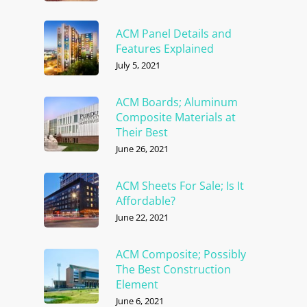
ACM Panel Details and
Features Explained
July 5, 2021
ACM Boards; Aluminum
Composite Materials at
Their Best
June 26, 2021
ACM Sheets For Sale; Is It
Affordable?
June 22, 2021
ACM Composite; Possibly
The Best Construction
Element
June 6, 2021