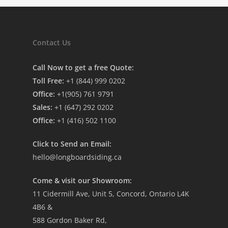
Contact Us
Call Now to get a free Quote:
Toll Free:
+1 (844) 999 0202
Office:
+1(905) 761 9791
Sales:
+1 (647) 292 0202
Office:
+1 (416) 502 1100
Click to Send an Email:
hello@longboardsiding.ca
Come & visit our Showroom:
11 Cidermill Ave, Unit 5, Concord, Ontario L4K
4B6 &
588 Gordon Baker Rd,