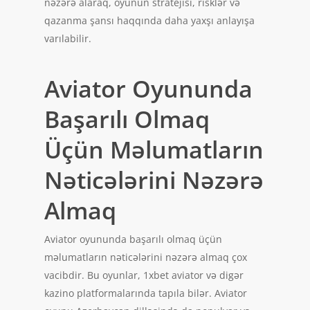
nəzərə alaraq, oyunun stratejisi, risklər və
qazanma şansı haqqında daha yaxşı anlayışa
varılabilir.
Aviator Oyununda
Başarılı Olmaq
Üçün Məlumatların
Nəticələrini Nəzərə
Almaq
Aviator oyununda başarılı olmaq üçün
məlumatların nəticələrini nəzərə almaq çox
vacibdir. Bu oyunlar, 1xbet aviator və digər
kazino platformalarında tapıla bilər. Aviator