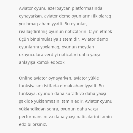
Aviator oyunu azerbaycan platformasında
oynayarkən, aviator demo oyunlarını ilk olaraq
yoxlamaq əhəmiyyətli. Bu oyunlar,
reallaşdırılmış oyunun nəticələrini təyin etmək
üçün bir simülasiya sistemidir. Aviator demo
oyunlarını yoxlamaq, oyunun meydan
okuyuculara verdiyi nəticələri daha yaxşı
anlayışa kömək edəcək.
Online aviator oynayarkən, aviator yükle
funksiyasını istifadə etmək əhəmiyyətli. Bu
funksiya, oyunun daha sürətli və daha yaxşı
şəkildə yüklənməsini təmin edir. Aviator oyunu
yükləndikdən sonra, oyunun daha yaxşı
performansını və daha yaxşı nəticələrini təmin
edə bilərsiniz.