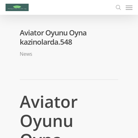
Aviator Oyunu Oyna
kazinolarda.548
News
Aviator
Oyunu