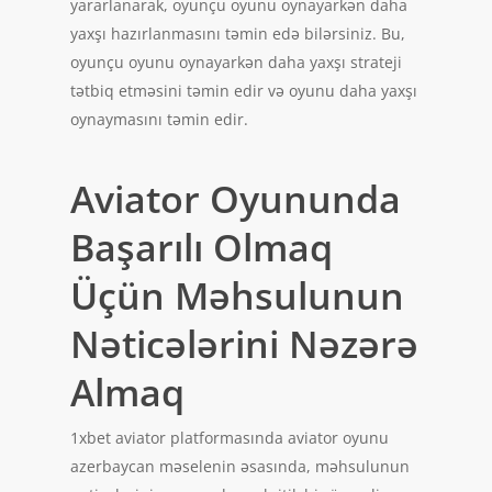
yararlanarak, oyunçu oyunu oynayarkən daha
yaxşı hazırlanmasını təmin edə bilərsiniz. Bu,
oyunçu oyunu oynayarkən daha yaxşı strateji
tətbiq etməsini təmin edir və oyunu daha yaxşı
oynaymasını təmin edir.
Aviator Oyununda
Başarılı Olmaq
Üçün Məhsulunun
Nəticələrini Nəzərə
Almaq
1xbet aviator platformasında aviator oyunu
azerbaycan məselenin əsasında, məhsulunun