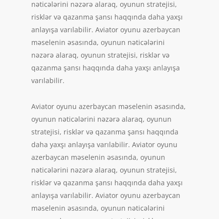
nəticələrini nəzərə alaraq, oyunun stratejisi,
risklər və qazanma şansı haqqında daha yaxşı
anlayışa varılabilir. Aviator oyunu azerbaycan
məselenin əsasında, oyunun nəticələrini
nəzərə alaraq, oyunun stratejisi, risklər və
qazanma şansı haqqında daha yaxşı anlayışa
varılabilir.
Aviator oyunu azerbaycan məselenin əsasında,
oyunun nəticələrini nəzərə alaraq, oyunun
stratejisi, risklər və qazanma şansı haqqında
daha yaxşı anlayışa varılabilir. Aviator oyunu
azerbaycan məselenin əsasında, oyunun
nəticələrini nəzərə alaraq, oyunun stratejisi,
risklər və qazanma şansı haqqında daha yaxşı
anlayışa varılabilir. Aviator oyunu azerbaycan
məselenin əsasında, oyunun nəticələrini