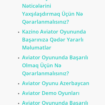
Nəticələrini
Yaxşılaşdırmaq Üçün Nə
Qərarlanmalısınız?
Kazino Aviator Oyununda
Başarınıza Qədər Yararlı
Məlumatlar
Aviator Oyununda Başarılı
Olmaq Üçün Nə
Qərarlanmalısınız?
Aviator Oyunu Azerbaycan
Aviator Demo Oyunları
Aviator Oyununda Başarılı