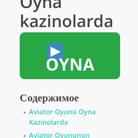
Oyna
kazinolarda
OYNA
Содержимое
Aviator Oyunu Oyna
Kazinolarda
Aviator Oyununun