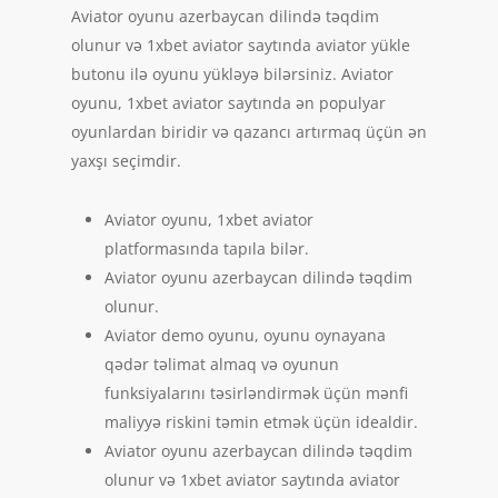
Aviator oyunu azerbaycan dilində təqdim
olunur və 1xbet aviator saytında aviator yükle
butonu ilə oyunu yükləyə bilərsiniz. Aviator
oyunu, 1xbet aviator saytında ən populyar
oyunlardan biridir və qazancı artırmaq üçün ən
yaxşı seçimdir.
Aviator oyunu, 1xbet aviator
platformasında tapıla bilər.
Aviator oyunu azerbaycan dilində təqdim
olunur.
Aviator demo oyunu, oyunu oynayana
qədər təlimat almaq və oyunun
funksiyalarını təsirləndirmək üçün mənfi
maliyyə riskini təmin etmək üçün idealdir.
Aviator oyunu azerbaycan dilində təqdim
olunur və 1xbet aviator saytında aviator