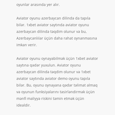
oyunlar arasında yer alır.
Aviator oyunu azerbaycan dilində da tapıla
bilər. 1xbet aviator saytında aviator oyunu
azerbaycan dilində təqdim olunur və bu,
Azerbaycanlılar üçün daha rahat oynanmasına
imkan verir.
Aviator oyunu oynayabilmək üçün 1xbet aviator
saytına qədər yuxulun. Aviator oyunu
azerbaycan dilində təqdim olunur və 1xbet
aviator saytında aviator demo oyunu tapıla
bilər. Bu, oyunu oynayana qədər təlimat almaq
və oyunun funksiyalarını təsirləndirmək üçün
mənfi maliyyə riskini təmin etmək üçün
idealdir.