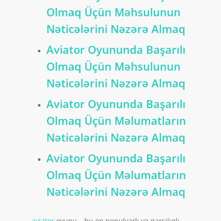
Olmaq Üçün Məhsulunun
Nəticələrini Nəzərə Almaq
Aviator Oyununda Başarılı
Olmaq Üçün Məhsulunun
Nəticələrini Nəzərə Almaq
Aviator Oyununda Başarılı
Olmaq Üçün Məlumatların
Nəticələrini Nəzərə Almaq
Aviator Oyununda Başarılı
Olmaq Üçün Məlumatların
Nəticələrini Nəzərə Almaq
aviator
oyunu – bu en populyarlı və qarşılıqlı