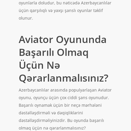
oyunlarla doludur, bu nəticədə Azerbaycanlılar
üçün qarşılıqlı və yaxşı şanslı oyunlar təklif
olunur.
Aviator Oyununda
Başarılı Olmaq
Üçün Nə
Qərarlanmalısınız?
Azerbaycanlılar arasında populyarlaşan Aviator
oyunu, oyunçu üçün çox ciddi şans oyunudur.
Başarılı oynamak üçün bir neçə mərhələni
dəstəlləşdirməli və dəqiqliklərini
dəstəlləşdirməliyinizdir. Bu oyunda başarılı
olmaq üçün nə qərarlanmalısınız?