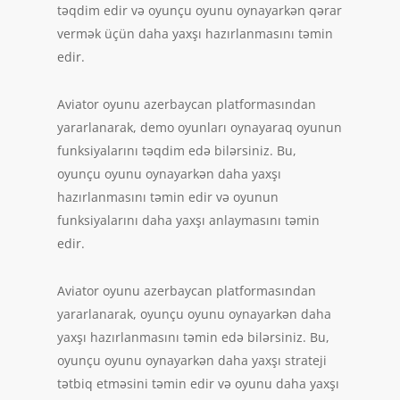
təqdim edir və oyunçu oyunu oynayarkən qərar
vermək üçün daha yaxşı hazırlanmasını təmin
edir.
Aviator oyunu azerbaycan platformasından
yararlanarak, demo oyunları oynayaraq oyunun
funksiyalarını təqdim edə bilərsiniz. Bu,
oyunçu oyunu oynayarkən daha yaxşı
hazırlanmasını təmin edir və oyunun
funksiyalarını daha yaxşı anlaymasını təmin
edir.
Aviator oyunu azerbaycan platformasından
yararlanarak, oyunçu oyunu oynayarkən daha
yaxşı hazırlanmasını təmin edə bilərsiniz. Bu,
oyunçu oyunu oynayarkən daha yaxşı strateji
tətbiq etməsini təmin edir və oyunu daha yaxşı