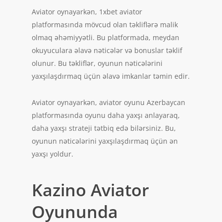
Aviator oynayarkən, 1xbet aviator
platformasında mövcud olan təkliflərə malik
olmaq əhəmiyyətli. Bu platformada, meydan
okuyuculara əlavə nəticələr və bonuslar təklif
olunur. Bu təkliflər, oyunun nəticələrini
yaxşılaşdırmaq üçün əlavə imkanlar təmin edir.
Aviator oynayarkən, aviator oyunu Azerbaycan
platformasında oyunu daha yaxşı anlayaraq,
daha yaxşı strateji tətbiq edə bilərsiniz. Bu,
oyunun nəticələrini yaxşılaşdırmaq üçün ən
yaxşı yoldur.
Kazino Aviator
Oyununda