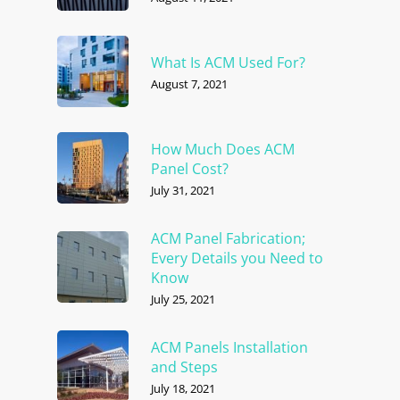
What Is ACM Used For?
August 7, 2021
How Much Does ACM
Panel Cost?
July 31, 2021
ACM Panel Fabrication;
Every Details you Need to
Know
July 25, 2021
ACM Panels Installation
and Steps
July 18, 2021