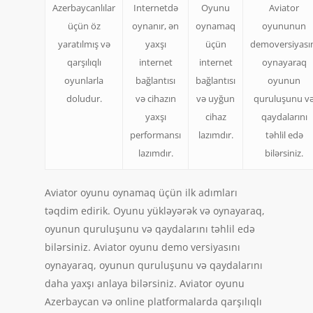
Azerbaycanlılar
Internetdə
Oyunu
Aviator
üçün öz
oynanır, ən
oynamaq
oyununun
yaratılmış və
yaxşı
üçün
demoversiyası
qarşılıqlı
internet
internet
oynayaraq
oyunlarla
bağlantısı
bağlantısı
oyunun
doludur.
və cihazın
və uyğun
quruluşunu v
yaxşı
cihaz
qaydalarını
performansı
lazımdır.
təhlil edə
lazımdır.
bilərsiniz.
Aviator oyunu oynamaq üçün ilk adımları
təqdim edirik. Oyunu yükləyərək və oynayaraq,
oyunun quruluşunu və qaydalarını təhlil edə
bilərsiniz. Aviator oyunu demo versiyasını
oynayaraq, oyunun quruluşunu və qaydalarını
daha yaxşı anlaya bilərsiniz. Aviator oyunu
Azerbaycan və online platformalarda qarşılıqlı