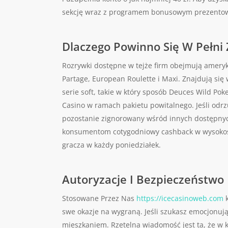
sekcję wraz z programem bonusowym prezentowa
Dlaczego Powinno Się W Pełni
Rozrywki dostępne w tejże firm obejmują amerykań
Partage, European Roulette i Maxi. Znajdują się 
serie soft, takie w który sposób Deuces Wild Pok
Casino w ramach pakietu powitalnego. Jeśli odrzu
pozostanie zignorowany wśród innych dostępn
konsumentom cotygodniowy cashback w wysokości
gracza w każdy poniedziałek.
Autoryzacje I Bezpieczeństwo
Stosowane Przez Nas
https://icecasinoweb.com
k
swe okazje na wygraną. Jeśli szukasz emocjonuj
mieszkaniem. Rzetelna wiadomość jest ta, że w k