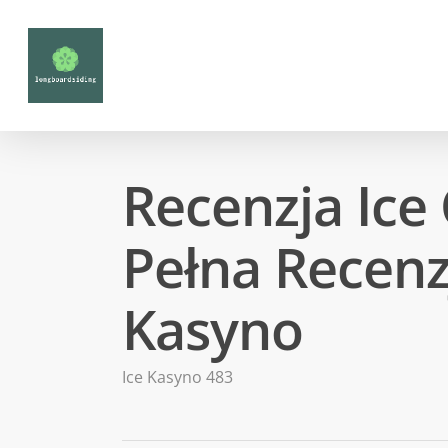
Recenzja Ice
Pełna Recenz
Kasyno
Ice Kasyno 483