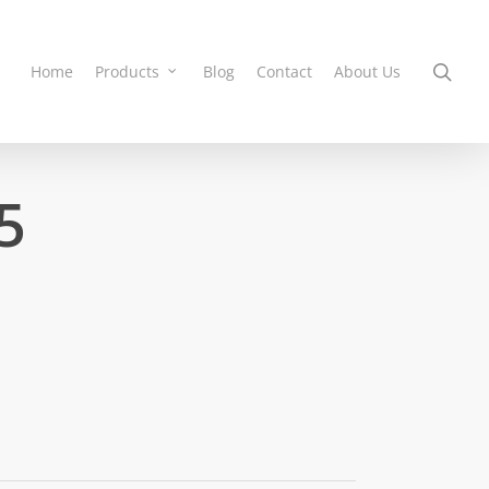
Home
Products
Blog
Contact
About Us
5