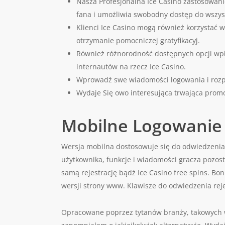
Nasza Profesjonalna Ice Casino zastosowani
fana i umożliwia swobodny dostęp do wszyst
Klienci Ice Casino mogą również korzystać 
otrzymanie pomocniczej gratyfikacyj.
Również różnorodność dostępnych opcji wpła
internautów na rzecz Ice Casino.
Wprowadź swe wiadomości logowania i rozpo
Wydaje Się owo interesująca trwająca promoc
Mobilne Logowanie
Wersja mobilna dostosowuje się do odwiedzenia 
użytkownika, funkcje i wiadomości gracza pozost
samą rejestrację bądź Ice Casino free spins. Bo
wersji strony www. Klawisze do odwiedzenia rejes
Opracowane poprzez tytanów branży, takowych w k