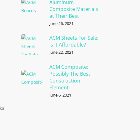
Aluminum
Composite Materials
at Their Best
June 26, 2021
ACM Sheets For Sale;
Is It Affordable?
June 22, 2021
ACM Composite;
Possibly The Best
Construction
Element
June 6, 2021
tka