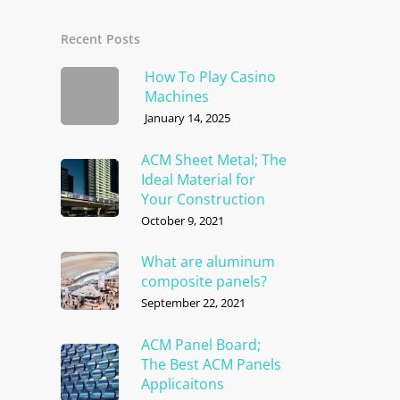
Recent Posts
How To Play Casino
Machines
January 14, 2025
ACM Sheet Metal; The
Ideal Material for
Your Construction
October 9, 2021
What are aluminum
composite panels?
September 22, 2021
ACM Panel Board;
The Best ACM Panels
Applicaitons