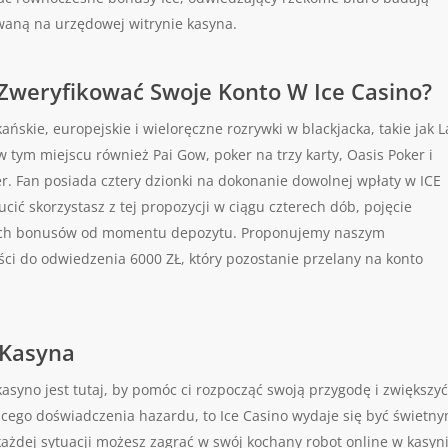
ną na urzędowej witrynie kasyna.
 Zweryfikować Swoje Konto W Ice Casino?
skie, europejskie i wieloręczne rozrywki w blackjacka, takie jak L
w tym miejscu również Pai Gow, poker na trzy karty, Oasis Poker i
er. Fan posiada cztery dzionki na dokonanie dowolnej wpłaty w ICE
cić skorzystasz z tej propozycji w ciągu czterech dób, pojęcie
ych bonusów od momentu depozytu. Proponujemy naszym
 do odwiedzenia 6000 ZŁ, który pozostanie przelany na konto
 Kasyna
asyno jest tutaj, by pomóc ci rozpocząć swoją przygodę i zwiększyć
ącego doświadczenia hazardu, to Ice Casino wydaje się być świetn
ażdej sytuacji możesz zagrać w swój kochany robot online w kasyn