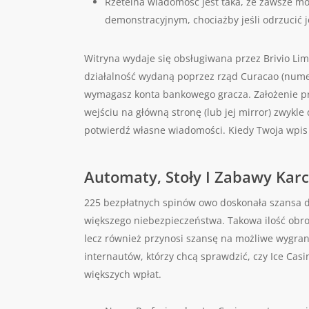
Rzetelna wiadomość jest taka, że zawsze m
demonstracyjnym, chociażby jeśli odrzucić j
Witryna wydaje się obsługiwana przez Brivio Limi
działalność wydaną poprzez rząd Curacao (numer l
wymagasz konta bankowego gracza. Założenie pro
wejściu na główną stronę (lub jej mirror) zwykle d
potwierdź własne wiadomości. Kiedy Twoja wpis 
Automaty, Stoły I Zabawy Kar
225 bezpłatnych spinów owo doskonała szansa d
większego niebezpieczeństwa. Takowa ilość obr
lecz również przynosi szansę na możliwe wygrane
internautów, którzy chcą sprawdzić, czy Ice C
większych wpłat.