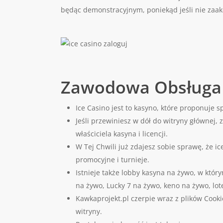
będąc demonstracyjnym, poniekąd jeśli nie zaak
Zawodowa Obsługa 
Ice Casino jest to kasyno, które proponuje s
Jeśli przewiniesz w dół do witryny głównej,
właściciela kasyna i licencji.
W Tej Chwili już zdajesz sobie sprawę, że i
promocyjne i turnieje.
Istnieje także lobby kasyna na żywo, w któ
na żywo, Lucky 7 na żywo, keno na żywo, lote
Kawkaprojekt.pl czerpie wraz z plików Cook
witryny.