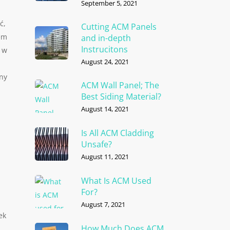
September 5, 2021
ć,
Cutting ACM Panels
em
and in-depth
Instrucitons
 w
August 24, 2021
ny
ACM Wall Panel; The
Best Siding Material?
August 14, 2021
Is All ACM Cladding
Unsafe?
August 11, 2021
What Is ACM Used
For?
August 7, 2021
ek
How Much Does ACM