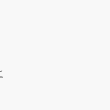
h
ów
ia