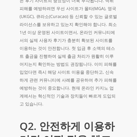
는 후기 사이트의 중요성이 더욱 부각됩니다. 먹튀
피해를 예방하려면 우선 사이트가 몰타(MGA), 영국
(UKGC), 큐라소(Curacao) 등 신뢰할 수 있는 글로벌
라이선스를 보유하고 있는지 확인해야 합니다. 최소
1년 이상 운영된 사이트이면서, 온라인 커뮤니티에
서의 실제 사용자 후기가 충분히 확보된 사이트를
이용하는 것이 안전합니다. 첫 입금 후 소액의 테스
트 출금을 진행하여 실제 출금 처리가 원활히 이루
어지는지 확인하는 방법도 권장됩니다. 이미 피해를
입었다면 즉시 해당 사이트 이용을 중단하고, 신속
하게 관련 커뮤니티에 사례를 공유하여 추가 피해를
예방하는 것이 중요합니다. 현재 온라인 카지노 업
계에서는 혁신적인 기술과 장치들이 빠르게 도입되
고 있습니다.
Q2. 안전하게 이용하