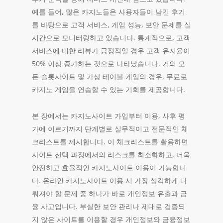
예를 들어, 많은 카지노들은 사용자들이 남긴 후기
를 바탕으로 고객 서비스, 게임 성능, 보안 문제를 실
시간으로 모니터링하고 있습니다. 통계적으로, 고객
서비스에 대한 리뷰가 긍정적일 경우 고객 유지율이
50% 이상 증가하는 것으로 나타났습니다. 거의 모
든 슬롯사이트 및 가상 테이블 게임의 경우, 무료로
카지노 게임을 연습할 수 있는 기회를 제공합니다.
본 장에서는 카지노사이트 가입부터 이용, 사후 평
가에 이르기까지 단계별로 실무적이고 전문적인 체
크리스트를 제시합니다. 이 체크리스트를 활용하면
사이트 선택 과정에서의 리스크를 최소화하고, 더욱
안전하고 효율적인 카지노사이트 이용이 가능합니
다. 온라인 카지노사이트 이용 시 가장 심각하게 다
뤄져야 할 문제 중 하나가 바로 개인정보 유출과 금
융 사고입니다. 부실한 보안 관리나 제대로 검증되
지 않은 사이트를 이용할 경우 개인정보와 금융정보