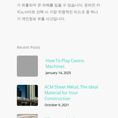
가 유출되어 큰 피해를 입을 수 있습니다. 온라인 카
지노사이트 선택 시 가장 치명적인 리스크 중 하나
가 개인정보 유출 사고입니다.
Recent Posts
How To Play Casino
Machines
January 14, 2025
ACM Sheet Metal; The Ideal
Material for Your
Construction
October 9, 2021