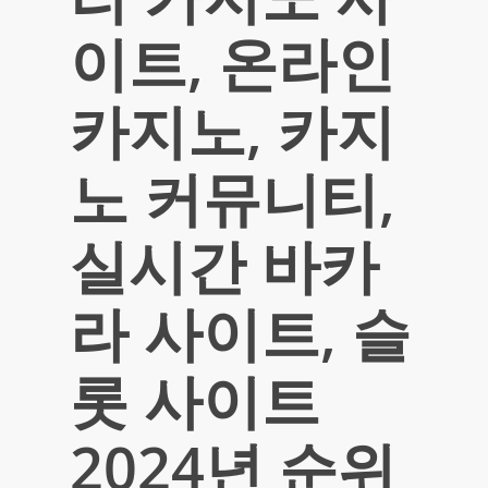
이트, 온라인
카지노, 카지
노 커뮤니티,
실시간 바카
라 사이트, 슬
롯 사이트
2024년 순위