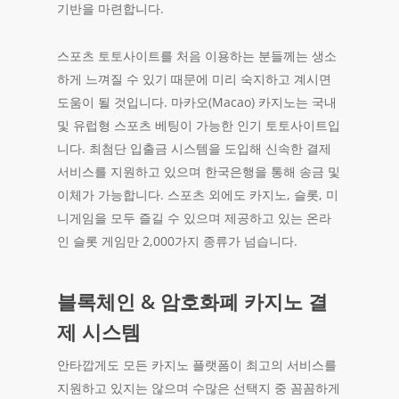
기반을 마련합니다.
스포츠 토토사이트를 처음 이용하는 분들께는 생소
하게 느껴질 수 있기 때문에 미리 숙지하고 계시면
도움이 될 것입니다. 마카오(Macao) 카지노는 국내
및 유럽형 스포츠 베팅이 가능한 인기 토토사이트입
니다. 최첨단 입출금 시스템을 도입해 신속한 결제
서비스를 지원하고 있으며 한국은행을 통해 송금 및
이체가 가능합니다. 스포츠 외에도 카지노, 슬롯, 미
니게임을 모두 즐길 수 있으며 제공하고 있는 온라
인 슬롯 게임만 2,000가지 종류가 넘습니다.
블록체인 & 암호화폐 카지노 결
제 시스템
안타깝게도 모든 카지노 플랫폼이 최고의 서비스를
지원하고 있지는 않으며 수많은 선택지 중 꼼꼼하게