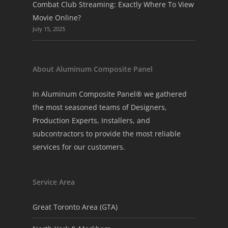
Combat Club Streaming: Exactly Where To View
Movie Online?
July 15, 2025
About Aluminum Composite Panel
In Aluminum Composite Panel® we gathered
the most seasoned teams of Designers,
Production Experts, Installers, and
subcontractors to provide the most reliable
services for our customers.
Service Area
Great Toronto Area (GTA)