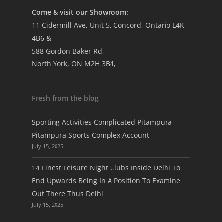
Come & visit our Showroom:
11 Cidermill Ave, Unit 5, Concord, Ontario L4K
4B6 &
588 Gordon Baker Rd,
North York, ON M2H 3B4,
Fresh from the blog
Sporting Activities Complicated Pitampura
Pitampura Sports Complex Account
July 15, 2025
14 Finest Leisure Night Clubs Inside Delhi To
End Upwards Being In A Position To Examine
Out There Thus Delhi
July 15, 2025