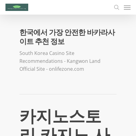
한국에서 가장 안전한 바카라사
이트 추천 정보
South Korea Casino Site
Recommendations - Kangwon Land
Official Site - onlifezone.com
카지노스토
리 카지노 사