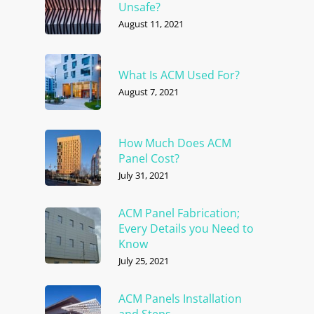
Unsafe?
August 11, 2021
What Is ACM Used For?
August 7, 2021
How Much Does ACM
Panel Cost?
July 31, 2021
ACM Panel Fabrication;
Every Details you Need to
Know
July 25, 2021
ACM Panels Installation